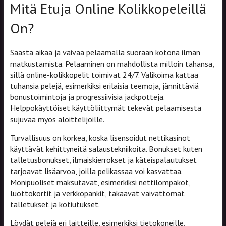
Mitä Etuja Online Kolikkopeleillä
On?
Säästä aikaa ja vaivaa pelaamalla suoraan kotona ilman
matkustamista. Pelaaminen on mahdollista milloin tahansa,
sillä online-kolikkopelit toimivat 24/7. Valikoima kattaa
tuhansia pelejä, esimerkiksi erilaisia teemoja, jännittäviä
bonustoimintoja ja progressiivisia jackpotteja.
Helppokäyttöiset käyttöliittymät tekevät pelaamisesta
sujuvaa myös aloittelijoille.
Turvallisuus on korkea, koska lisensoidut nettikasinot
käyttävät kehittyneitä salaustekniikoita. Bonukset kuten
talletusbonukset, ilmaiskierrokset ja käteispalautukset
tarjoavat lisäarvoa, joilla pelikassaa voi kasvattaa.
Monipuoliset maksutavat, esimerkiksi nettilompakot,
luottokortit ja verkkopankit, takaavat vaivattomat
talletukset ja kotiutukset.
Löydät pelejä eri laitteille, esimerkiksi tietokoneille,