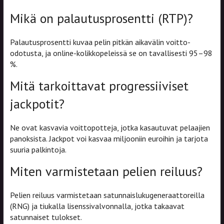
Mikä on palautusprosentti (RTP)?
Palautusprosentti kuvaa pelin pitkän aikavälin voitto-
odotusta, ja online-kolikkopeleissä se on tavallisesti 95–98
%.
Mitä tarkoittavat progressiiviset
jackpotit?
Ne ovat kasvavia voittopotteja, jotka kasautuvat pelaajien
panoksista. Jackpot voi kasvaa miljooniin euroihin ja tarjota
suuria palkintoja.
Miten varmistetaan pelien reiluus?
Pelien reiluus varmistetaan satunnaislukugeneraattoreilla
(RNG) ja tiukalla lisenssivalvonnalla, jotka takaavat
satunnaiset tulokset.