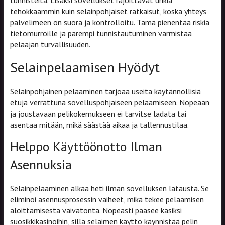
tunnisteita. Lisäksi sovellukset rajoittavat uhkia
tehokkaammin kuin selainpohjaiset ratkaisut, koska yhteys
palvelimeen on suora ja kontrolloitu. Tämä pienentää riskiä
tietomurroille ja parempi tunnistautuminen varmistaa
pelaajan turvallisuuden.
Selainpelaamisen Hyödyt
Selainpohjainen pelaaminen tarjoaa useita käytännöllisiä
etuja verrattuna sovelluspohjaiseen pelaamiseen. Nopeaan
ja joustavaan pelikokemukseen ei tarvitse ladata tai
asentaa mitään, mikä säästää aikaa ja tallennustilaa.
Helppo Käyttöönotto Ilman
Asennuksia
Selainpelaaminen alkaa heti ilman sovelluksen latausta. Se
eliminoi asennusprosessin vaiheet, mikä tekee pelaamisen
aloittamisesta vaivatonta. Nopeasti pääsee käsiksi
suosikkikasinoihin, sillä selaimen käyttö käynnistää pelin