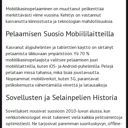
Mobiilikasinopelaaminen on muuttanut pelikenttää
merkittävästi viime vuosina. Kehitys on vastannut
kasvanutta kiinnostusta ja teknologian mahdollisuuksia.
Pelaamisen Suosio Mobiililaitteilla
Kasvanut älypuhelinten ja tablettien käyttö on siirtänyt
pelaamista liikkuvaan ympäristöön. Yli 70 %
mobiilikasinopelaajista valitsee pelaamisen juuri
mobiililaitteilla, kuten iOS- ja Android-puhelimilla. Pelejä
pelataan missä tahansa, mikä lisää joustavuutta.
Nopeammat mobiiliverkot, kuten 5G, parantavat
pelikokemusta vähentämällä viivettä ja latausaikoja.
Sovellusten ja Selainpelien Historia
Sovellukset nousivat suosioon 2010-luvun alussa, kun
verkkoteknologiat eivät tukeneet vielä kaikkia pelitoimintoja
optimistiesti. Ne tarjosivat paremman suorituskyvyn, offline-