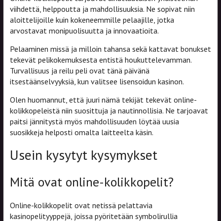
viihdettä, helppoutta ja mahdollisuuksia. Ne sopivat niin
aloittelijoille kuin kokeneemmille pelaajille, jotka
arvostavat monipuolisuutta ja innovaatioita.
Pelaaminen missä ja milloin tahansa sekä kattavat bonukset
tekevät pelikokemuksesta entistä houkuttelevamman.
Turvallisuus ja reilu peli ovat tänä päivänä
itsestäänselvyyksiä, kun valitsee lisensoidun kasinon.
Olen huomannut, että juuri nämä tekijät tekevät online-
kolikkopeleistä niin suosittuja ja nautinnollisia. Ne tarjoavat
paitsi jännitystä myös mahdollisuuden löytää uusia
suosikkeja helposti omalta laitteelta käsin.
Usein kysytyt kysymykset
Mitä ovat online-kolikkopelit?
Online-kolikkopelit ovat netissä pelattavia
kasinopelityyppejä, joissa pyöritetään symbolirullia