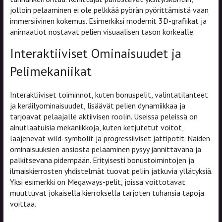
jolloin pelaaminen ei ole pelkkää pyörän pyörittämistä vaan
immersiivinen kokemus. Esimerkiksi modernit 3D-grafiikat ja
animaatiot nostavat pelien visuaalisen tason korkealle.
Interaktiiviset Ominaisuudet ja
Pelimekaniikat
Interaktiiviset toiminnot, kuten bonuspelit, valintatilanteet
ja keräilyominaisuudet, lisäävät pelien dynamiikkaa ja
tarjoavat pelaajalle aktiivisen roolin. Useissa peleissä on
ainutlaatuisia mekaniikkoja, kuten ketjutetut voitot,
laajenevat wild-symbolit ja progressiiviset jättipotit. Näiden
ominaisuuksien ansiosta pelaaminen pysyy jännittävänä ja
palkitsevana pidempään. Erityisesti bonustoimintojen ja
ilmaiskierrosten yhdistelmät tuovat peliin jatkuvia yllätyksiä.
Yksi esimerkki on Megaways-pelit, joissa voittotavat
muuttuvat jokaisella kierroksella tarjoten tuhansia tapoja
voittaa.