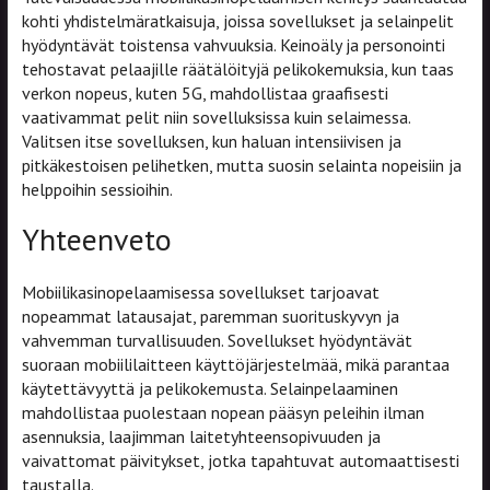
kohti yhdistelmäratkaisuja, joissa sovellukset ja selainpelit
hyödyntävät toistensa vahvuuksia. Keinoäly ja personointi
tehostavat pelaajille räätälöityjä pelikokemuksia, kun taas
verkon nopeus, kuten 5G, mahdollistaa graafisesti
vaativammat pelit niin sovelluksissa kuin selaimessa.
Valitsen itse sovelluksen, kun haluan intensiivisen ja
pitkäkestoisen pelihetken, mutta suosin selainta nopeisiin ja
helppoihin sessioihin.
Yhteenveto
Mobiilikasinopelaamisessa sovellukset tarjoavat
nopeammat latausajat, paremman suorituskyvyn ja
vahvemman turvallisuuden. Sovellukset hyödyntävät
suoraan mobiililaitteen käyttöjärjestelmää, mikä parantaa
käytettävyyttä ja pelikokemusta. Selainpelaaminen
mahdollistaa puolestaan nopean pääsyn peleihin ilman
asennuksia, laajimman laitetyhteensopivuuden ja
vaivattomat päivitykset, jotka tapahtuvat automaattisesti
taustalla.