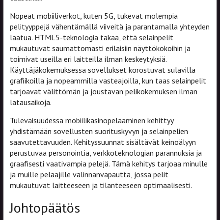
Nopeat mobiiliverkot, kuten 5G, tukevat molempia
pelityyppejä vähentämällä viiveitä ja parantamalla yhteyden
laatua. HTML5-teknologia takaa, että selainpelit
mukautuvat saumattomasti erilaisiin näyttökokoihin ja
toimivat useilla eri laitteilla ilman keskeytyksiä.
Käyttäjäkokemuksessa sovellukset korostuvat sulavilla
grafiikoilla ja nopeammilla vasteajoilla, kun taas selainpelit
tarjoavat välittömän ja joustavan pelikokemuksen ilman
latausaikoja.
Tulevaisuudessa mobiilikasinopelaaminen kehittyy
yhdistämään sovellusten suorituskyvyn ja selainpelien
saavutettavuuden. Kehityssuunnat sisältävät keinoälyyn
perustuvaa personointia, verkkoteknologian parannuksia ja
graafisesti vaativampia pelejä. Tämä kehitys tarjoaa minulle
ja muille pelaajille valinnanvapautta, jossa pelit
mukautuvat laitteeseen ja tilanteeseen optimaalisesti.
Johtopäätös