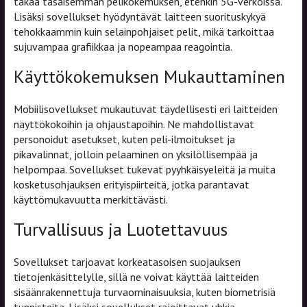
takaa tasaisemman pelikokemuksen, etenkin 5G-verkoissa.
Lisäksi sovellukset hyödyntävät laitteen suorituskykyä
tehokkaammin kuin selainpohjaiset pelit, mikä tarkoittaa
sujuvampaa grafiikkaa ja nopeampaa reagointia.
Käyttökokemuksen Mukauttaminen
Mobiilisovellukset mukautuvat täydellisesti eri laitteiden
näyttökokoihin ja ohjaustapoihin. Ne mahdollistavat
personoidut asetukset, kuten peli-ilmoitukset ja
pikavalinnat, jolloin pelaaminen on yksilöllisempää ja
helpompaa. Sovellukset tukevat pyyhkäisyeleitä ja muita
kosketusohjauksen erityispiirteitä, jotka parantavat
käyttömukavuutta merkittävästi.
Turvallisuus ja Luotettavuus
Sovellukset tarjoavat korkeatasoisen suojauksen
tietojenkäsittelylle, sillä ne voivat käyttää laitteiden
sisäänrakennettuja turvaominaisuuksia, kuten biometrisiä