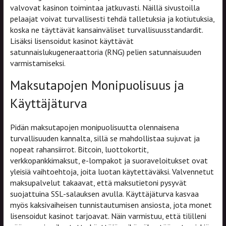
valvovat kasinon toimintaa jatkuvasti. Näillä sivustoilla
pelaajat voivat turvallisesti tehdä talletuksia ja kotiutuksia,
koska ne täyttävät kansainväliset turvallisuusstandardit.
Lisäksi lisensoidut kasinot käyttävät
satunnaislukugeneraattoria (RNG) pelien satunnaisuuden
varmistamiseksi.
Maksutapojen Monipuolisuus ja
Käyttäjäturva
Pidän maksutapojen monipuolisuutta olennaisena
turvallisuuden kannalta, sillä se mahdollistaa sujuvat ja
nopeat rahansiirrot. Bitcoin, luottokortit,
verkkopankkimaksut, e-lompakot ja suoraveloitukset ovat
yleisiä vaihtoehtoja, joita luotan käytettäväksi. Valvennetut
maksupalvelut takaavat, että maksutietoni pysyvät
suojattuina SSL-salauksen avulla. Käyttäjäturva kasvaa
myös kaksivaiheisen tunnistautumisen ansiosta, jota monet
lisensoidut kasinot tarjoavat. Näin varmistuu, että tililleni