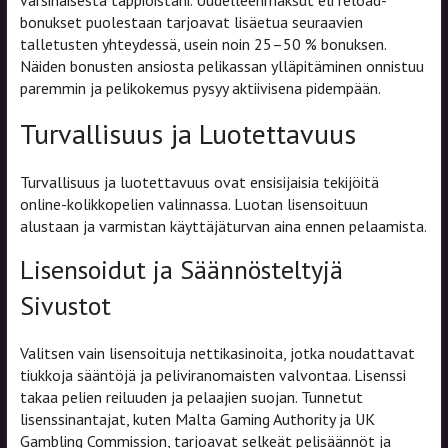
varsinaisesta tappioistani. Uudelleenmaksut eli reload-
bonukset puolestaan tarjoavat lisäetua seuraavien
talletusten yhteydessä, usein noin 25–50 % bonuksen.
Näiden bonusten ansiosta pelikassan ylläpitäminen onnistuu
paremmin ja pelikokemus pysyy aktiivisena pidempään.
Turvallisuus ja Luotettavuus
Turvallisuus ja luotettavuus ovat ensisijaisia tekijöitä
online-kolikkopelien valinnassa. Luotan lisensoituun
alustaan ja varmistan käyttäjäturvan aina ennen pelaamista.
Lisensoidut ja Säännösteltyjä
Sivustot
Valitsen vain lisensoituja nettikasinoita, jotka noudattavat
tiukkoja sääntöjä ja peliviranomaisten valvontaa. Lisenssi
takaa pelien reiluuden ja pelaajien suojan. Tunnetut
lisenssinantajat, kuten Malta Gaming Authority ja UK
Gambling Commission, tarjoavat selkeät pelisäännöt ja