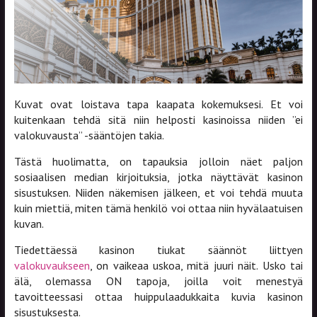
Kuvat ovat loistava tapa kaapata kokemuksesi. Et voi
kuitenkaan tehdä sitä niin helposti kasinoissa niiden ”ei
valokuvausta” -sääntöjen takia.
Tästä huolimatta, on tapauksia jolloin näet paljon
sosiaalisen median kirjoituksia, jotka näyttävät kasinon
sisustuksen. Niiden näkemisen jälkeen, et voi tehdä muuta
kuin miettiä, miten tämä henkilö voi ottaa niin hyvälaatuisen
kuvan.
Tiedettäessä kasinon tiukat säännöt liittyen
valokuvaukseen
, on vaikeaa uskoa, mitä juuri näit. Usko tai
älä, olemassa ON tapoja, joilla voit menestyä
tavoitteessasi ottaa huippulaadukkaita kuvia kasinon
sisustuksesta.