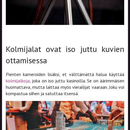
Kolmijalat ovat iso juttu kuvien
ottamisessa
Pienten kameroiden lisäksi, et välttämättä halua käyttää
kolmijalkoja
, joka on iso juttu kasinoilla. Se on äärimmäisen
huomattava, mutta laittaa myös vierailijat vaaraan. Joku voi
kompastua siihen ja satuttaa itsensä.