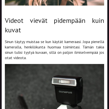
Videot vievät pidempään kuin
kuvat
Sinun täytyy muistaa se kun käytät kameraasi. Jopa pienellä
kameralla, henkilökunta huomaa toimintasi. Tämän takia
sinun tulisi tyytyä kuvaan, sillä on paljon ilmiselvempää jos
otat videota.