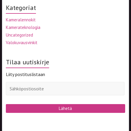
Kategoriat
Kameralennokit
Kamerateknologia
Uncategorized
Valokuvausvinkit
Tilaa uutiskirje
Liity postituslistaan